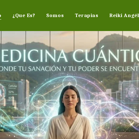
o
¿Que Es?
Somos
Terapias
Reiki Angél